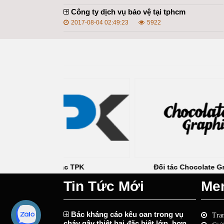
Công ty dịch vụ bảo vệ tại tphcm
2017-08-04 02:49:23
5922
c TPK
Đối tác Chocolate Graphics
Tin Tức Mới
Me
Bác kháng cáo kêu oan trong vụ
Tra
cháy gây thiệt hại đặc biệt lớn, hơn