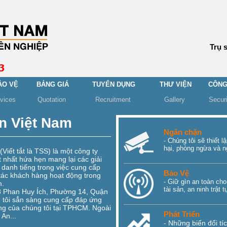
Trụ 
ẢO VỆ
BẢNG GIÁ
TUYỂN DỤNG
THƯ VIỆN
CÔNG
rvices
Quotation
Recruitment
Gallery
Secur
n Việt Nam
Ngăn chặn
- Chúng tôi sẽ thiết 
hại, phòng ngừa và n
iết tắt là TSS) là một công ty
 nhất hứa hẹn mang lại các giải
 danh tiếng trong việc cung cấp
Bảo Vệ
 tác khách hàng hoạt động trong
- Giữ gìn an toàn ch
m.
tài sản, an ninh trật 
/8 Phan Huy Ích, Phường 14, Quận
tôi sẳn sàng cung cấp đáp ứng
ng của chúng tôi tại TPHCM. Ngoài
Phát Triển
An...
- Những biến đổi tí