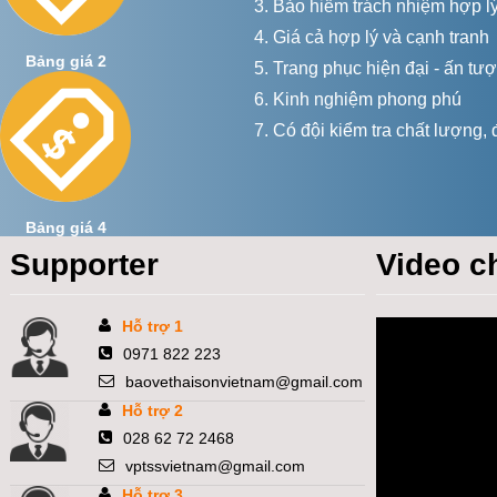
3. Bảo hiểm trách nhiệm hợp l
4. Giá cả hợp lý và cạnh tranh
Bảng giá 2
5. Trang phục hiện đại - ấn tư
6. Kinh nghiệm phong phú
7. Có đội kiểm tra chất lượng,
Bảng giá 4
Supporter
Video c
Hỗ trợ 1
0971 822 223
baovethaisonvietnam@gmail.com
Hỗ trợ 2
028 62 72 2468
vptssvietnam@gmail.com
Hỗ trợ 3