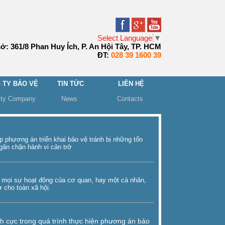
Select Language
▼
sở: 361/8 Phan Huy Ích, P. An Hội Tây, TP. HCM
ĐT:
028 39 1600 39
 TY BẢO VỆ
TIN TỨC
LIÊN HỆ
ity Company
News
Contacts
lập phương án triển khai bảo vệ tránh bị những tổn
găn chặn hành vi cản trở
o mọi sự hoạt động của cơ quan, hay một cá nhân,
tự cho toàn xã hội.
ch cực trong quá trình thực hiện phương án bảo