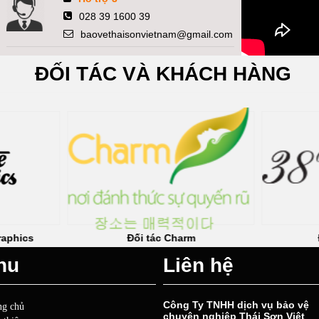
028 39 1600 39
baovethaisonvietnam@gmail.com
ĐỐI TÁC VÀ KHÁCH HÀNG
Đối tác Charm
Đối tác Flowers
nu
Liên hệ
Công Ty TNHH dịch vụ bảo vệ
ng chủ
chuyên nghiệp Thái Sơn Việt