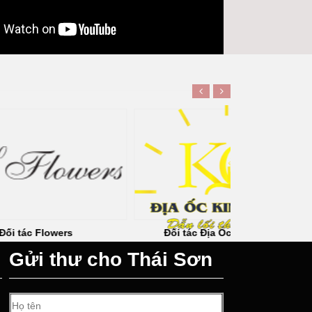
Đối tác Địa Ốc Kim Quang
Đối tá
Gửi thư cho Thái Sơn