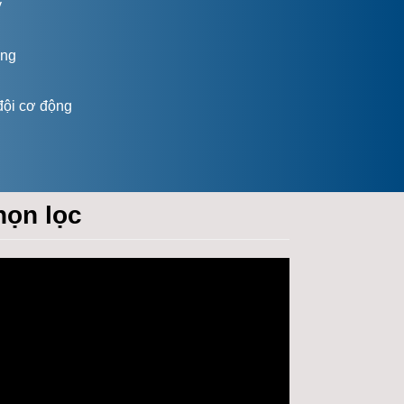
ý
ợng
 đội cơ động
họn lọc