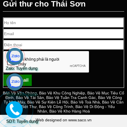
Gửi thư cho Thái Sơn
Zalo: Tuyển dụng
Gửi email
Bảo Vệ Văn Phòng
,
Bảo Vệ Khu Công Nghiệp
,
Bảo Vệ Mục Tiêu Cố
Zalo: Kinh doanh
Định
,
Bảo Vệ Tài Sản
,
Bảo Vệ Tuần Tra Canh Gác
,
Bảo Vệ Công
Ty Nhà Máy
,
Bảo Vệ Sự Kiện Lễ Hội
,
Bảo Vệ Toà Nhà
,
Bảo Vệ Căn
Hộ - Biệt Thự
,
Bảo Vệ Công Trình
,
Bảo Vệ Di Động - Yếu
Nhân
,
Bảo Vệ Kho Hàng Hoá
Web designed on www.saco.vn
SDT: Tuyển dụng