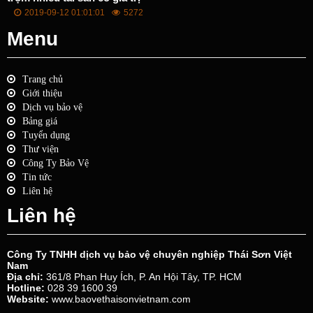
2019-09-12 01:01:01
5272
Menu
Trang chủ
Giới thiệu
Dịch vụ bảo vệ
Bảng giá
Tuyển dụng
Thư viện
Công Ty Bảo Vệ
Tin tức
Liên hệ
Liên hệ
Công Ty TNHH dịch vụ bảo vệ chuyên nghiệp Thái Sơn Việt
Nam
Địa chỉ:
361/8 Phan Huy Ích, P. An Hội Tây, TP. HCM
Hotline:
028 39 1600 39
Website:
www.baovethaisonvietnam.com