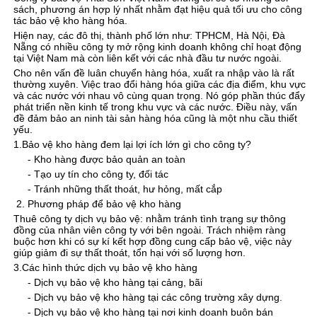
sách, phương án hợp lý nhất nhằm đạt hiệu quả tối ưu cho công
tác bảo vệ kho hàng hóa.
Hiện nay, các đô thị, thành phố lớn như: TPHCM, Hà Nội, Đà
Nẵng có nhiều công ty mở rộng kinh doanh không chỉ hoạt động
tại Việt Nam mà còn liên kết với các nhà đầu tư nước ngoài.
Cho nên vấn đề luân chuyển hàng hóa, xuất ra nhập vào là rất
thường xuyên. Việc trao đổi hàng hóa giữa các địa điểm, khu vực
và các nước với nhau vô cùng quan trọng. Nó góp phần thúc đẩy
phát triển nền kinh tế trong khu vực và các nước. Điều này, vấn
đề đảm bảo an ninh tài sản hàng hóa cũng là một nhu cầu thiết
yếu.
1.Bảo vệ kho hàng đem lại lợi ích lớn gì cho công ty?
- Kho hàng được bảo quản an toàn
- Tạo uy tín cho công ty, đối tác
- Tránh những thất thoát, hư hỏng, mất cắp
2. Phương pháp để bảo vệ kho hàng
Thuê công ty dịch vụ bảo vệ: nhằm tránh tình trạng sự thông
đồng của nhân viên công ty với bên ngoài. Trách nhiệm ràng
buộc hơn khi có sự kí kết hợp đồng cung cấp bảo vệ, việc này
giúp giảm đi sự thất thoát, tổn hại với số lượng hơn.
3.Các hình thức dịch vụ bảo vệ kho hàng
- Dịch vụ bảo vệ kho hàng tại cảng, bãi
- Dịch vụ bảo vệ kho hàng tại các công trường xây dựng.
- Dịch vụ bảo vệ kho hàng tại nơi kinh doanh buôn bán