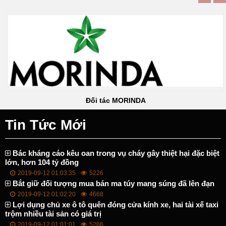
Đối tác MORINDA
Tin Tức Mới
Bác kháng cáo kêu oan trong vụ cháy gây thiệt hại đặc biệt
lớn, hơn 104 tỷ đồng
2019-09-12 01:03:35
5226
Bắt giữ đối tượng mua bán ma túy mang súng đã lên đạn
2019-09-12 01:02:20
4668
Lợi dụng chủ xe ô tô quên đóng cửa kính xe, hai tài xế taxi
trộm nhiều tài sản có giá trị
2019-09-12 01:01:01
5266