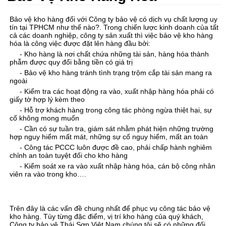
Bảo vệ kho hàng đối với Công ty bảo vệ có dịch vụ chất lượng uy
tín tại TPHCM như thế nào?. Trong chiến lược kinh doanh của tất
cả các doanh nghiệp, công ty sản xuất thì việc bảo vệ kho hàng
hóa là công việc được đặt lên hàng đầu bởi:
- Kho hàng là nơi chất chứa những tài sản, hàng hóa thành
phẫm được quy đổi bằng tiền có giá trị
- Bảo vệ kho hàng tránh tình trạng trộm cắp tài sản mang ra
ngoài
- Kiểm tra các hoạt động ra vào, xuất nhập hàng hóa phải có
giấy tờ hợp lý kèm theo
- Hỗ trợ khách hàng trong công tác phòng ngừa thiệt hại, sự
cố không mong muốn
- Cần có sự tuần tra, giám sát nhằm phát hiện những trường
hợp nguy hiểm mất mát, những sự cố nguy hiểm, mất an toàn
- Công tác PCCC luôn được đề cao, phải chấp hành nghiêm
chỉnh an toàn tuyệt đối cho kho hàng
- Kiểm soát xe ra vào xuất nhập hàng hóa, cán bộ công nhân
viên ra vào trong kho….
Trên đây là các vấn đề chung nhất để phục vụ công tác bảo vệ
kho hàng. Tùy từng đặc điểm, vị trí kho hàng của quý khách,
Công ty bảo vệ Thái Sơn Việt Nam chúng tôi sẽ có những đối