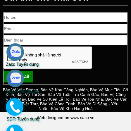
Zalo: Tuyển dụng
Gửi email
Bảo Vệ Văn Phòng
,
Bảo Vệ Khu Công Nghiệp
,
Bảo Vệ Mục Tiêu Cố
Zalo: Kinh doanh
Định
,
Bảo Vệ Tài Sản
,
Bảo Vệ Tuần Tra Canh Gác
,
Bảo Vệ Công
Ty Nhà Máy
,
Bảo Vệ Sự Kiện Lễ Hội
,
Bảo Vệ Toà Nhà
,
Bảo Vệ Căn
Hộ - Biệt Thự
,
Bảo Vệ Công Trình
,
Bảo Vệ Di Động - Yếu
Nhân
,
Bảo Vệ Kho Hàng Hoá
Web designed on www.saco.vn
SDT: Tuyển dụng