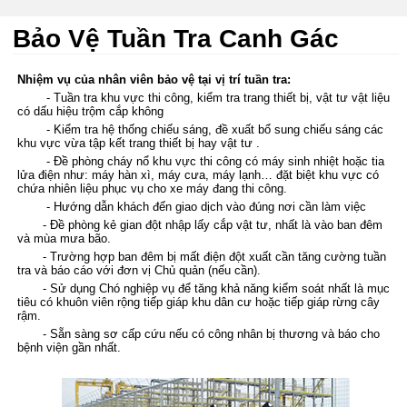
Bảo Vệ Tuần Tra Canh Gác
Nhiệm vụ của nhân viên
b
ảo vệ tại vị trí tuần tra:
- Tuần tra khu vực thi công, kiểm tra trang thiết bị, vật tư vật liệu
có dấu hiệu trộm cắp không
- Kiểm tra hệ thống chiếu sáng, đề xuất bổ sung chiếu sáng các
khu vực vừa tập kết trang thiết bị hay vật tư .
- Đề phòng cháy nổ khu vực thi công có máy sinh nhiệt hoặc tia
lửa điện như: máy hàn xì, máy cưa, máy lạnh… đặt biệt khu vực có
chứa nhiên liệu phục vụ cho xe máy đang thi công.
- Hướng dẫn khách đến giao dịch vào đúng nơi cần làm việc
- Đề phòng kẻ gian đột nhập lấy cắp vật tư, nhất là vào ban đêm
và mùa mưa bão.
- Trường hợp ban đêm bị mất điện đột xuất cần tăng cường tuần
tra và báo cáo với đơn vị Chủ quản (nếu cần).
- Sử dụng Chó nghiệp vụ để tăng khả năng kiểm soát nhất là mục
tiêu có khuôn viên rộng tiếp giáp khu dân cư hoặc tiếp giáp rừng cây
rậm.
- Sẵn sàng sơ cấp cứu nếu có công nhân bị thương và báo cho
bệnh viện gần nhất.