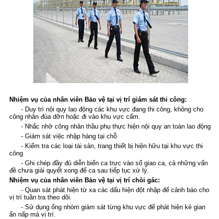
Nhiệm vụ của nhân viên Bảo vệ tại vị trí giám sát thi công:
- Duy trì nội quy lao động các khu vực đang thi công, không cho
công nhân đùa dỡn hoặc đi vào khu vực cấm.
- Nhắc nhở công nhân thầu phụ thực hiện nội quy an toàn lao động
- Giám sát việc nhập hàng tại chỗ
- Kiểm tra các loại tài sản, trang thiết bị hiện hữu tại khu vực thi
công
- Ghi chép đầy đủ diễn biến ca trực vào sổ giao ca, cả những vấn
đề chưa giải quyết xong để ca sau tiếp tục xử lý.
Nhiệm vụ của nhân viên Bảo vệ tại vị trí chòi gác:
- Quan sát phát hiện từ xa các dấu hiện đột nhập để cảnh báo cho
vị trí tuần tra theo dõi.
- Sử dụng ống nhòm giám sát từng khu vực để phát hiện kẻ gian
ẩn nấp mà vị trí.