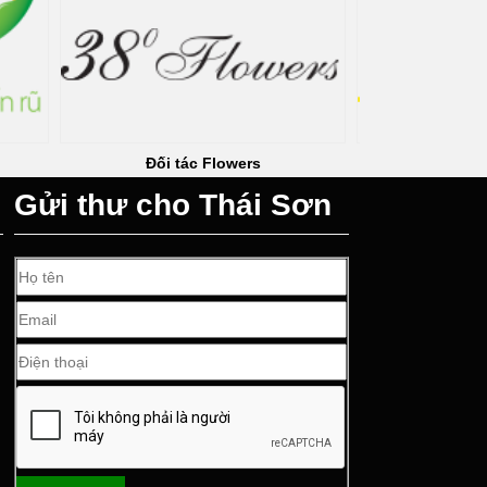
ers
Đối tác Địa Ốc Kim Quang
Gửi thư cho Thái Sơn
n