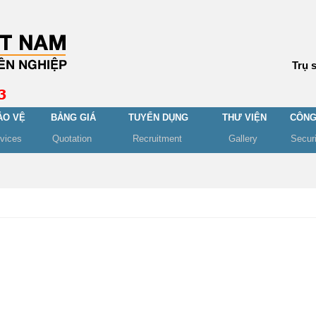
Trụ 
ẢO VỆ
BẢNG GIÁ
TUYỂN DỤNG
THƯ VIỆN
CÔNG
rvices
Quotation
Recruitment
Gallery
Secur