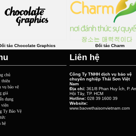
Đối tác Charm
Đối tác Flow
nu
Liên hệ
Công Ty TNHH dịch vụ bảo vệ
ng chủ
chuyên nghiệp Thái Sơn Việt
 thiệu
Nam
h vụ bảo vệ
Địa chỉ:
361/8 Phan Huy Ích, P. A
g giá
Hội Tây, TP. HCM
Hotline:
028 39 1600 39
ển dụng
Website:
 viện
www.baovethaisonvietnam.com
g Ty Bảo Vệ
tức
n hệ