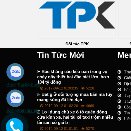
Đối tác TPK
Đối tác Chocolate Graphics
Tin Tức Mới
Me
Bác kháng cáo kêu oan trong vụ
Tra
cháy gây thiệt hại đặc biệt lớn, hơn
Giới
104 tỷ đồng
Zalo: Tuyển dụng
Dịc
2019-09-12 01:03:35
5228
Bản
Bắt giữ đối tượng mua bán ma túy
Tuy
mang súng đã lên đạn
Thư
2019-09-12 01:02:20
4669
Côn
Zalo: Kinh doanh
Lợi dụng chủ xe ô tô quên đóng
Tin 
cửa kính xe, hai tài xế taxi trộm nhiều
Liê
tài sản có giá trị
2019-09-12 01:01:01
5270