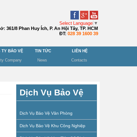
Select Language
▼
sở: 361/8 Phan Huy Ích, P. An Hội Tây, TP. HCM
ĐT:
028 39 1600 39
 TY BẢO VỆ
TIN TỨC
LIÊN HỆ
ity Company
News
Contacts
Dịch Vụ Bảo Vệ
Dịch Vụ Bảo Vệ Văn Phòng
Dịch Vụ Bảo Vệ Khu Công Nghiệp