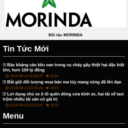
Đối tác MORINDA
Tin Tức Mới
Bác kháng cáo kêu oan trong vụ cháy gây thiệt hại đặc biệt
lớn, hơn 104 tỷ đồng
2019-09-12 01:03:35
5234
Bắt giữ đối tượng mua bán ma túy mang súng đã lên đạn
2019-09-12 01:02:20
4675
Lợi dụng chủ xe ô tô quên đóng cửa kính xe, hai tài xế taxi
trộm nhiều tài sản có giá trị
2019-09-12 01:01:01
5273
Menu