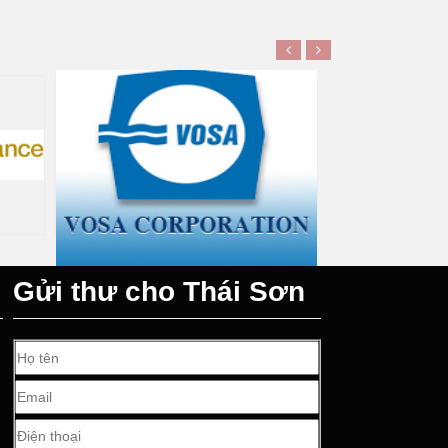
Đối tác VOSA
Gửi thư cho Thái Sơn
n