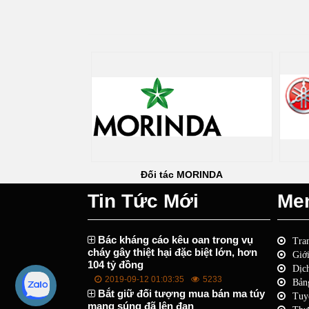
c Kim Quang
Đối tác MORINDA
Tin Tức Mới
Me
Bác kháng cáo kêu oan trong vụ
Tra
cháy gây thiệt hại đặc biệt lớn, hơn
Giới
104 tỷ đồng
Dịc
2019-09-12 01:03:35
5233
Bản
Bắt giữ đối tượng mua bán ma túy
Tuy
mang súng đã lên đạn