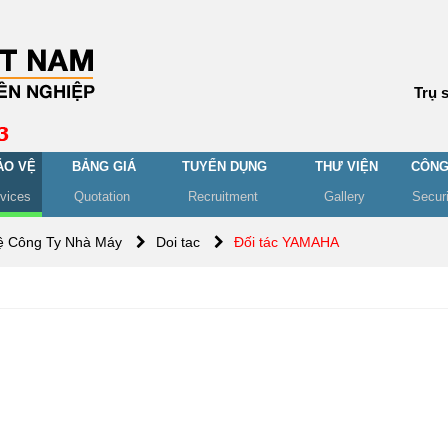
Trụ 
ẢO VỆ
BẢNG GIÁ
TUYỂN DỤNG
THƯ VIỆN
CÔNG
rvices
Quotation
Recruitment
Gallery
Secur
ệ Công Ty Nhà Máy
Doi tac
Đối tác YAMAHA