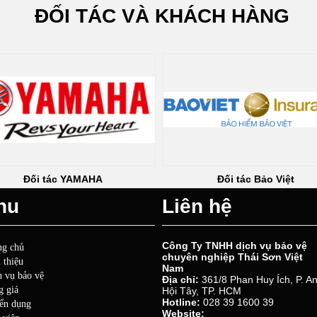
ĐỐI TÁC VÀ KHÁCH HÀNG
Đối tác YAMAHA
Đối tác Bảo Việt
nu
Liên hệ
Công Ty TNHH dịch vụ bảo vệ
ng chủ
chuyên nghiệp Thái Sơn Việt
 thiệu
Nam
h vụ bảo vệ
Địa chỉ:
361/8 Phan Huy Ích, P. A
g giá
Hội Tây, TP. HCM
Hotline:
028 39 1600 39
ển dụng
Website: