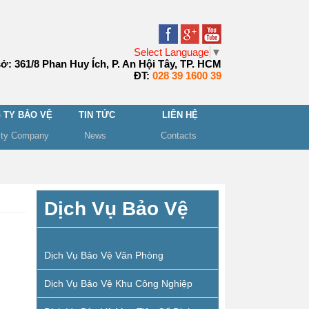
Select Language
▼
sở: 361/8 Phan Huy Ích, P. An Hội Tây, TP. HCM
ĐT:
028 39 1600 39
 TY BẢO VỆ
TIN TỨC
LIÊN HỆ
ity Company
News
Contacts
Dịch Vụ Bảo Vệ
Dịch Vụ Bảo Vệ Văn Phòng
Dịch Vụ Bảo Vệ Khu Công Nghiệp