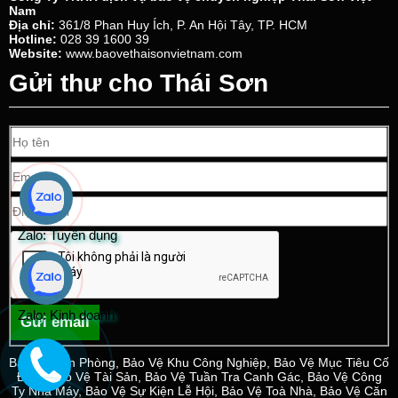
Nam
Địa chỉ:
361/8 Phan Huy Ích, P. An Hội Tây, TP. HCM
Hotline:
028 39 1600 39
Website:
www.baovethaisonvietnam.com
Gửi thư cho Thái Sơn
Zalo: Tuyển dụng
Zalo: Kinh doanh
Gửi email
Bảo Vệ Văn Phòng
,
Bảo Vệ Khu Công Nghiệp
,
Bảo Vệ Mục Tiêu Cố
Định
,
Bảo Vệ Tài Sản
,
Bảo Vệ Tuần Tra Canh Gác
,
Bảo Vệ Công
Ty Nhà Máy
,
Bảo Vệ Sự Kiện Lễ Hội
,
Bảo Vệ Toà Nhà
,
Bảo Vệ Căn