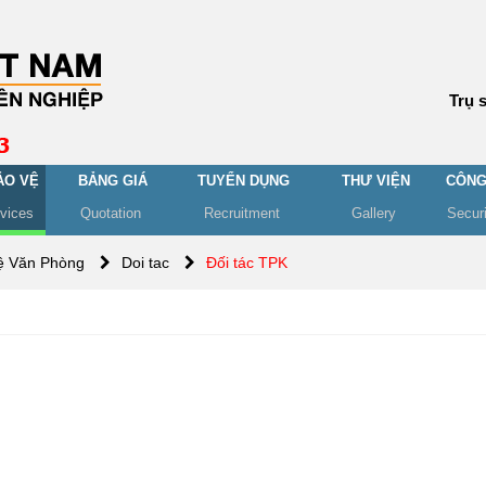
Trụ 
ẢO VỆ
BẢNG GIÁ
TUYỂN DỤNG
THƯ VIỆN
CÔNG
rvices
Quotation
Recruitment
Gallery
Secur
ệ Văn Phòng
Doi tac
Đối tác TPK