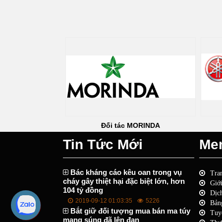
i tác Địa Ốc Kim Quang
Đối tác MORINDA
Tin Tức Mới
Me
Bác kháng cáo kêu oan trong vụ
Tra
cháy gây thiệt hại đặc biệt lớn, hơn
Giới
104 tỷ đồng
Dịc
2019-09-12 01:03:35
5226
Bản
Bắt giữ đối tượng mua bán ma túy
Tuy
mang súng đã lên đạn