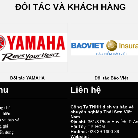
ĐỐI TÁC VÀ KHÁCH HÀNG
Đối tác YAMAHA
Đối tác 
nu
Liên hệ
Công Ty TNHH dịch vụ bảo vệ
ng chủ
chuyên nghiệp Thái Sơn Việt
 thiệu
Nam
h vụ bảo vệ
Địa chỉ:
361/8 Phan Huy Ích, P. A
g giá
Hội Tây, TP. HCM
Hotline:
028 39 1600 39
ển dụng
Website: